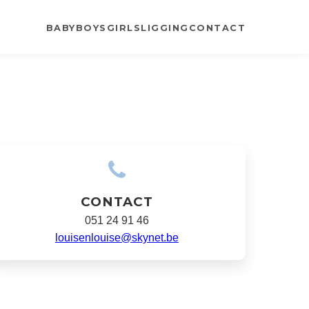
BABY
BOYS
GIRLS
LIGGING
CONTACT
CONTACT
051 24 91 46
louisenlouise@skynet.be